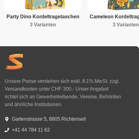
Party Dino Kordeltragetaschen
Cameleon Kordeltra
3 Varianten
3 Varianten
Unsere Preise verstehen sich exkl. 8.1% MwSt. zzgl.
Versandkosten unter CHF 300.- Unser Angebot
richtet sich an Gewerbetreibende, Vereine, Behörden
und ähnliche Institutionen.
Gartenstrasse 5, 8805 Richterswil
+41 44 784 11 62