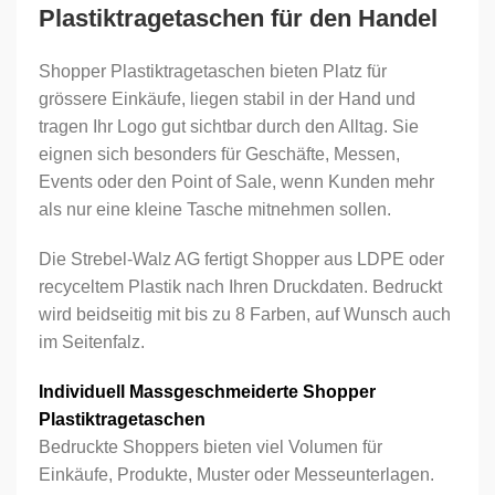
Stückzahl
Plastiktragetaschen für den Handel
Shopper Plastiktragetaschen bieten Platz für
grössere Einkäufe, liegen stabil in der Hand und
Ihr Logo
tragen Ihr Logo gut sichtbar durch den Alltag. Sie
eignen sich besonders für Geschäfte, Messen,
Events oder den Point of Sale, wenn Kunden mehr
als nur eine kleine Tasche mitnehmen sollen.
Die Strebel-Walz AG fertigt Shopper aus LDPE oder
Bestehender
Neuer Kunde
recyceltem Plastik nach Ihren Druckdaten. Bedruckt
Kunde
wird beidseitig mit bis zu 8 Farben, auf Wunsch auch
im Seitenfalz.
E-Mail-Adresse
*
Individuell Massgeschmeiderte Shopper
Plastiktragetaschen
Bedruckte Shoppers bieten viel Volumen für
Passwort
*
Einkäufe, Produkte, Muster oder Messeunterlagen.