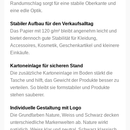
Randumschlag sorgt für eine stabile Oberkante und
eine edle Optik.
Ihr Logo
Stabiler Aufbau für den Verkaufsalltag
Das Papier mit 120
g/m²
bleibt angenehm leicht und
bietet dennoch gute Stabilität für Kleidung,
Accessoires, Kosmetik, Geschenkartikel und kleinere
Einkäufe.
Bestehender
Neuer Kunde
Kunde
Kartoneinlage für sicheren Stand
Die zusätzliche Kartoneinlage im Boden stärkt die
E-Mail-Adresse
*
Tasche und hilft, das Gewicht der Produkte besser zu
verteilen. So bleibt sie formstabiler und Produkte
stehen sauberer.
Passwort
*
Individuelle Gestaltung mit Logo
Die Grundfarben Nature, Weiss und Schwarz decken
unterschiedliche Markenwelten ab. Nature wirkt
natürlich, Weiss klar und neutral, Schwarz klassisch