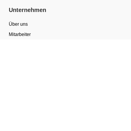
Unternehmen
Über uns
Mitarbeiter
FAQ
Materialwissen
Sortiment & Anwendungen
Kategorien
Geschenkverpackung
Tragetaschen
Verpackung