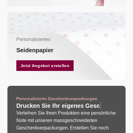
Personalisiertes
Seidenpapier
Jetzt Angebot erstellen
Personalisierte Geschenkverpackungen
Drucken Sie Ihr eigenes
G
e
s
c
h
e
n
k
b
a
n
d
Verleihen Sie Ihren Produkten eine persönliche
Note mit unseren massgeschneiderten