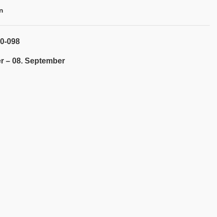
n
80-098
r – 08. September