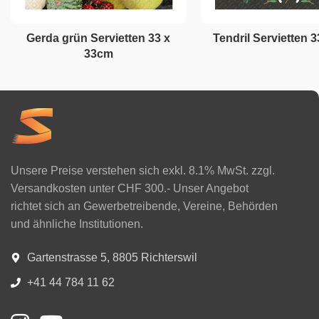
Gerda grün Servietten 33 x
Tendril Servietten 
33cm
Unsere Preise verstehen sich exkl. 8.1% MwSt. zzgl.
Versandkosten unter CHF 300.- Unser Angebot
richtet sich an Gewerbetreibende, Vereine, Behörden
und ähnliche Institutionen.
Gartenstrasse 5, 8805 Richterswil
+41 44 784 11 62