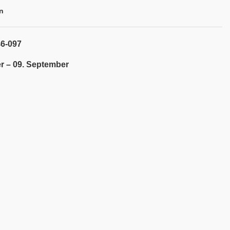
n
46-097
r – 09. September