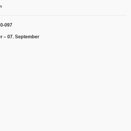
n
10-097
r – 07. September