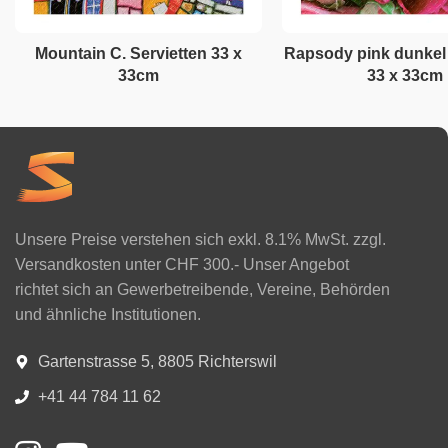
Mountain C. Servietten 33 x
Rapsody pink dunkel 
33cm
33 x 33cm
Unsere Preise verstehen sich exkl. 8.1% MwSt. zzgl.
Versandkosten unter CHF 300.- Unser Angebot
richtet sich an Gewerbetreibende, Vereine, Behörden
und ähnliche Institutionen.
Gartenstrasse 5, 8805 Richterswil
+41 44 784 11 62