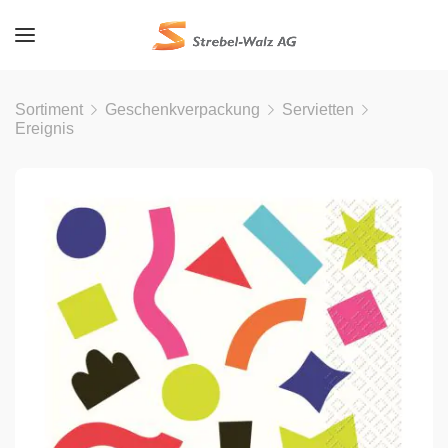
Sortiment
Geschenkverpackung
Servietten
Ereignis