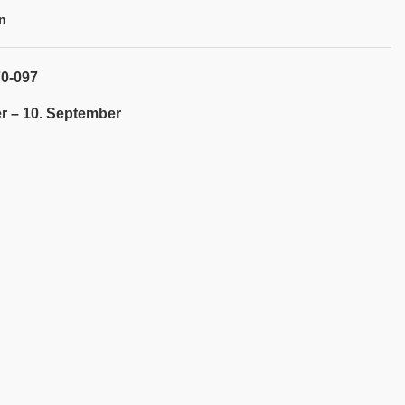
n
70-097
r – 10. September