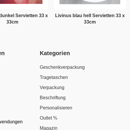
 dunkel Servietten 33 x
Livinus blau hell Servietten 33 x
33cm
33cm
en
Kategorien
Geschenkverpackung
Tragetaschen
Verpackung
Beschriftung
Personalisieren
Outlet %
nwendungen
Magazin