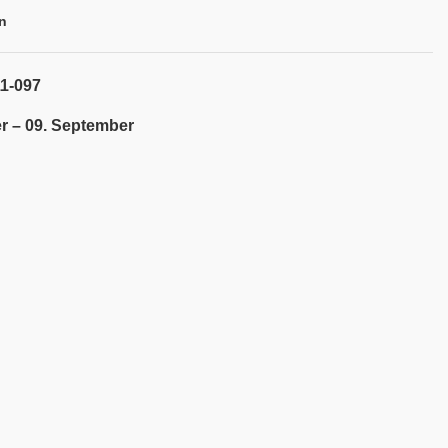
n
11-097
r – 09. September