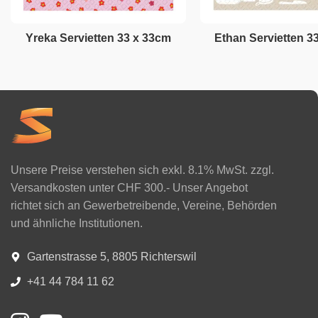
Yreka Servietten 33 x 33cm
Ethan Servietten 3
Unsere Preise verstehen sich exkl. 8.1% MwSt. zzgl.
Versandkosten unter CHF 300.- Unser Angebot
richtet sich an Gewerbetreibende, Vereine, Behörden
und ähnliche Institutionen.
Gartenstrasse 5, 8805 Richterswil
+41 44 784 11 62