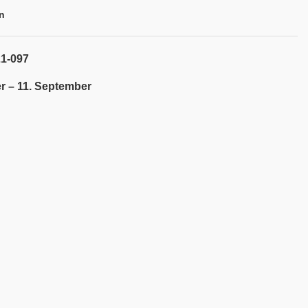
n
21-097
r – 11. September