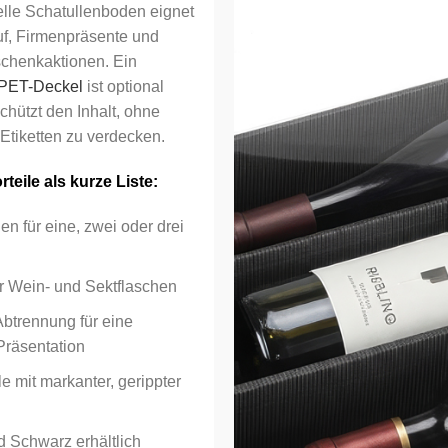
lle Schatullenboden eignet
uf, Firmenpräsente und
chenkaktionen. Ein
 PET-Deckel
ist optional
schützt den Inhalt, ohne
Etiketten zu verdecken.
teile als kurze Liste:
n für eine, zwei oder drei
r Wein- und Sektflaschen
 Abtrennung für eine
Präsentation
e mit markanter, gerippter
d Schwarz erhältlich