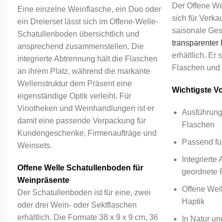
Der Offene We
Eine einzelne Weinflasche, ein Duo oder
sich für Verka
ein Dreierset lässt sich im Offene-Welle-
saisonale Ges
Schatullenboden übersichtlich und
transparenter
ansprechend zusammenstellen. Die
erhältlich. Er 
integrierte Abtrennung hält die Flaschen
Flaschen und 
an ihrem Platz, während die markante
Wellenstruktur dem Präsent eine
Wichtigste Vor
eigenständige Optik verleiht. Für
Vinotheken und Weinhandlungen ist er
Ausführunge
damit eine passende Verpackung für
Flaschen
Kundengeschenke, Firmenaufträge und
Passend fü
Weinsets.
Integrierte
Offene Welle Schatullenboden für
geordnete 
Weinpräsente
Offene Well
Der Schatullenboden ist für eine, zwei
Haptik
oder drei Wein- oder Sektflaschen
erhältlich. Die Formate 38 x 9 x 9 cm, 36
In Natur un