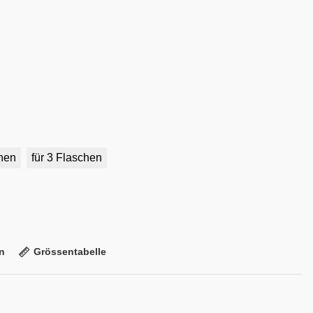
chen
für 3 Flaschen
n
Grössentabelle