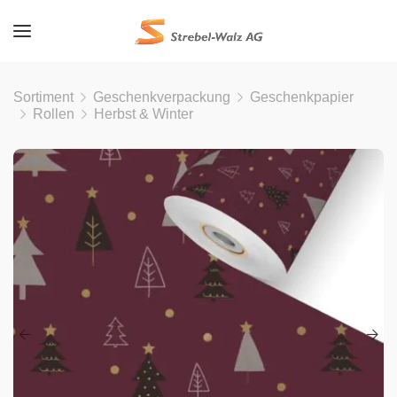
Sortiment
Geschenkverpackung
Geschenkpapier
Rollen
Herbst & Winter