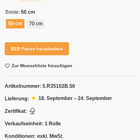
Breite:
50 cm
50 cm
70 cm
Alternative:
B2B Preise freischalten
Zur Wunschliste hinzufügen
Artikelnummer:
5.R35102B.50
18. September – 24. September
Lieferung:
Zertifikat:
Verkaufseinheit:
1 Rolle
Konditionen:
exkl. MwSt.