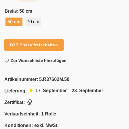
Breite:
50 cm
50 cm
70 cm
Alternative:
B2B Preise freischalten
Zur Wunschliste hinzufügen
Artikelnummer:
5.R37602M.50
17. September – 23. September
Lieferung:
Zertifikat:
Verkaufseinheit:
1 Rolle
Konditionen:
exkl. MwSt.