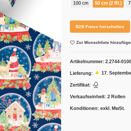
100 cm
50 cm (2 Rl.)
7
Alternative:
B2B Preise freischalten
Zur Wunschliste hinzufüge
Artikelnummer:
2.2744-0100
17. Septembe
Lieferung:
Zertifikat:
Verkaufseinheit:
2 Rollen
Konditionen:
exkl. MwSt.