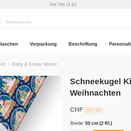
044 784 11 62
etaschen
Verpackung
Beschriftung
Personali
len
Baby & Kinder Winter
Schneekugel K
Weihnachten
CHF
Breite:
50 cm (2 Rl.)