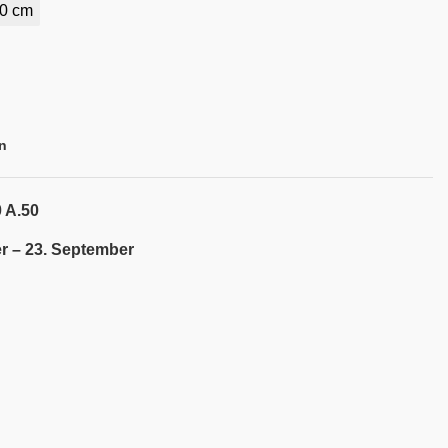
0 cm
n
 A.50
r – 23. September