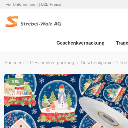
Für Unternehmen | B2B Preise
Geschenkverpackung
Trag
Sortiment
Geschenkverpackung
Geschenkpapier
Rol
NEU