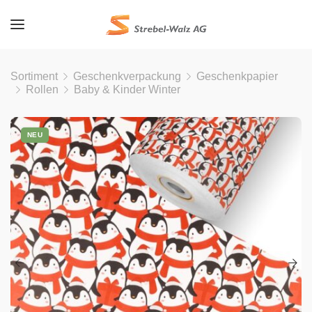
Sortiment
Geschenkverpackung
Geschenkpapier
Rollen
Baby & Kinder Winter
NEU