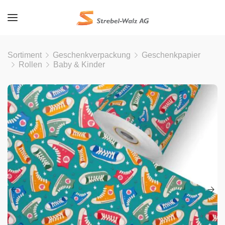
Sortiment
Geschenkverpackung
Geschenkpapier
Rollen
Baby & Kinder