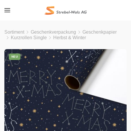
Sortiment
Geschenkverpackung
Geschenkpapier
Kurzrollen Single
Herbst & Winter
NEU