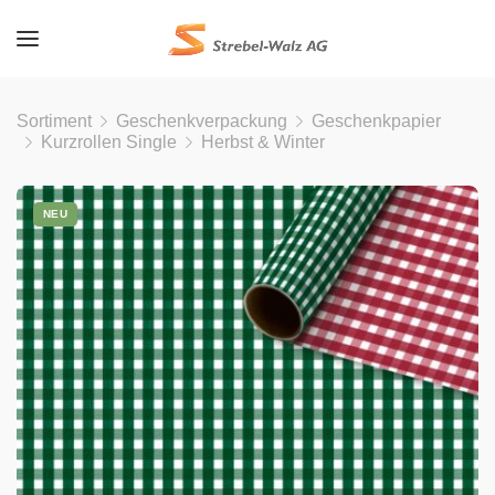
Sortiment
Geschenkverpackung
Geschenkpapier
Kurzrollen Single
Herbst & Winter
NEU