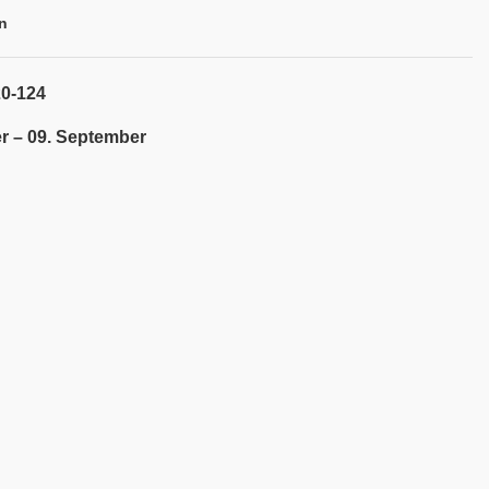
n
20-124
r – 09. September