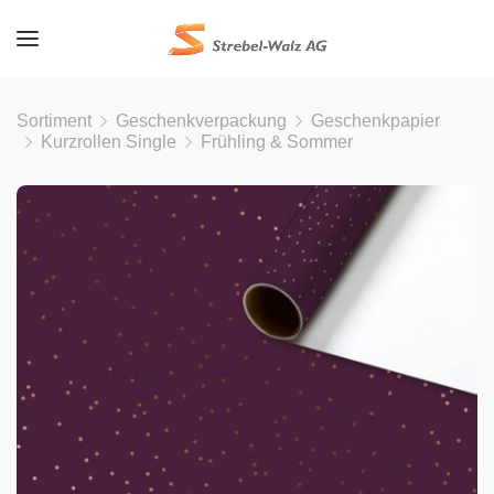
Sortiment
Geschenkverpackung
Geschenkpapier
Kurzrollen Single
Frühling & Sommer