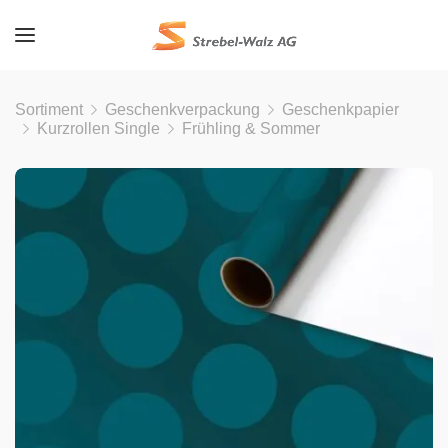
Sortiment
Geschenkverpackung
Geschenkpapier
Kurzrollen Single
Frühling & Sommer