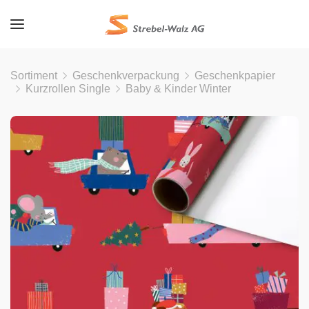
Sortiment
Geschenkverpackung
Geschenkpapier
Kurzrollen Single
Baby & Kinder Winter