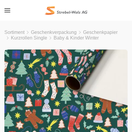
Sortiment
Geschenkverpackung
Geschenkpapier
Kurzrollen Single
Baby & Kinder Winter