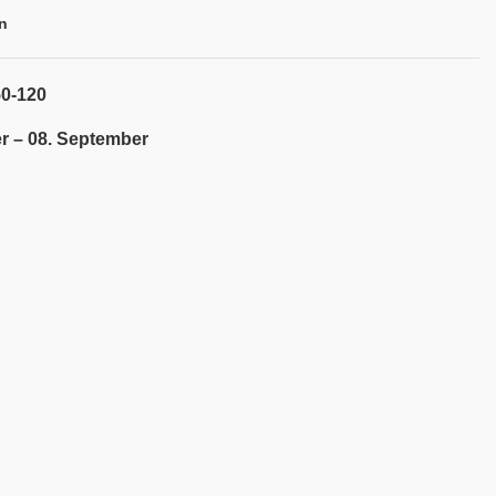
n
50-120
r – 08. September