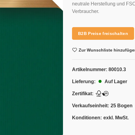
neutrale Herstellung und FSC-
Verbraucher.
B2B Preise freischalten
Zur Wunschliste hinzufüge
Artikelnummer:
80010.3
Auf Lager
Lieferung:
Zertifikat:
Verkaufseinheit:
25 Bogen
Konditionen:
exkl. MwSt.