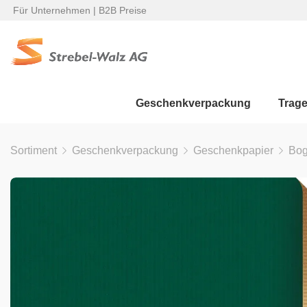
Für Unternehmen | B2B Preise
Geschenkverpackung
Trag
Sortiment
Geschenkverpackung
Geschenkpapier
Bo