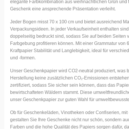
elegante Farbkombination aus weihnachtlichen Grün und f
Geschenk eine ansprechende Präsentation verleiht.
Jeder Bogen misst 70 x 100 cm und bietet ausreichend Mate
Verpackungsideen. In jeder Verkaufseinheit enthalten sind
doppelseitig bedruckt sind, sodass Sie auf beiden Seiten
Farbgebung profitieren können. Mit einer Grammatur von 6
Kraftpapier Stabilität und Langlebigkeit, ideal für versc
und -formen.
Unser Geschenkpapier wird CO2-neutral produziert, was b
Herstellung keine zusätzlichen CO₂-Emissionen entstehe
zertifiziert, sodass Sie sicher sein können, dass das Papi
bewirtschafteten Wäldern stammt. Diese umweltfreundlic
unser Geschenkpapier zur guten Wahl für umweltbewusste
Ob für Geschenkeläden, Vinotheken oder Confiserien, mi
gestalten Sie Ihre Geschenke nicht nur schön, sondern au
Farben und die hohe Qualität des Papiers sorgen dafür, da