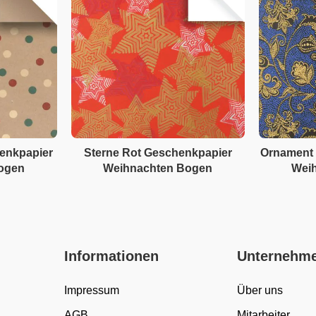
enkpapier
Sterne Rot Geschenkpapier
Ornament 
ogen
Weihnachten Bogen
Wei
Informationen
Unternehm
Impressum
Über uns
AGB
Mitarbeiter