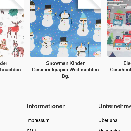
nder
Snowman Kinder
Eis
ihnachten
Geschenkpapier Weihnachten
Geschenk
Bg.
Informationen
Unternehm
Impressum
Über uns
AGB
Mitarbeiter