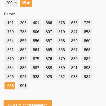
200 m
25 m
Farbe:
-101
-205
-401
-566
-576
-653
-725
-759
-788
-806
-807
-819
-847
-853
-854
-855
-856
-857
-858
-859
-860
-861
-862
-864
-865
-866
-867
-868
-870
-872
-875
-876
-879
-880
-882
-884
-886
-887
-888
-889
-891
-893
-896
-927
-928
-929
-932
-933
-934
-935
-991
Alternative:
B2B Preise freischalten