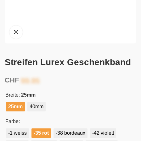
Streifen Lurex Geschenkband
CHF
Breite:
25mm
25mm
40mm
Farbe:
-1 weiss
-35 rot
-38 bordeaux
-42 violett