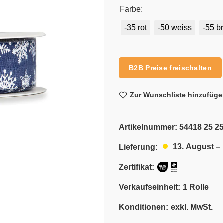
Farbe:
-35 rot
-50 weiss
-55 b
Alternative:
B2B Preise freischalten
Zur Wunschliste hinzufüge
Artikelnummer:
54418 25 25
13. August –
Lieferung:
Zertifikat:
Verkaufseinheit:
1 Rolle
Konditionen:
exkl. MwSt.