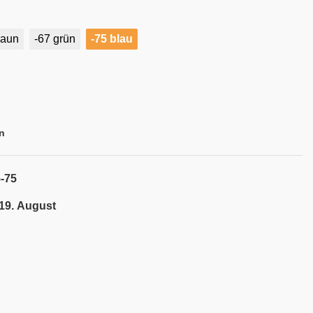
raun
-67 grün
-75 blau
n
-75
 19. August