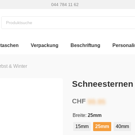
044 784 11 62
etaschen
Verpackung
Beschriftung
Personali
rbst & Winter
Schneesternen
CHF
Breite:
25mm
15mm
25mm
40mm