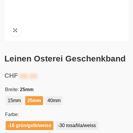
Leinen Osterei Geschenkband
CHF
Breite:
25mm
15mm
25mm
40mm
Farbe:
-16 grün/gelb/weiss
-30 rosa/lila/weiss