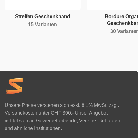
Streifen Geschenkband
Bordure Orga
Geschenkba
15 Varianten
30 Variante
Unsere Preise verstehen sich exkl. 8.1% MwSt. zzgl.
Versandkosten unter CHF 300.- Unser Angebot
richtet sich an Gewerbetreibende, Vereine, Behörden
und ähnliche Institutionen.