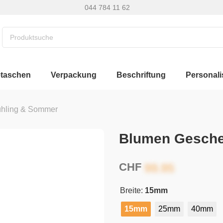
044 784 11 62
etaschen
Verpackung
Beschriftung
Personali
ühling & Sommer
Blumen Gesch
CHF
Breite:
15mm
15mm
25mm
40mm