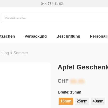
044 784 11 62
etaschen
Verpackung
Beschriftung
Personali
ühling & Sommer
Apfel Geschen
CHF
Breite:
15mm
15mm
25mm
40mm