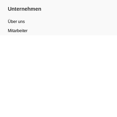
Unternehmen
Über uns
Mitarbeiter
FAQ
Materialwissen
Sortiment & Anwendungen
Kategorien
Geschenkverpackung
Tragetaschen
Verpackung