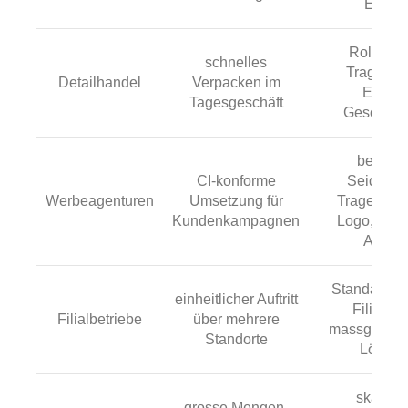
Etikett
Rollenpa
schnelles
Tragetas
Detailhandel
Verpacken im
Etikett
Tagesgeschäft
Geschen
bedruck
CI-konforme
Seidenpa
Werbeagenturen
Umsetzung für
Tragetasch
Kundenkampagnen
Logo, Bänd
Aufdru
Standardsor
einheitlicher Auftritt
Filialpak
Filialbetriebe
über mehrere
massgeschn
Standorte
Lösun
skalier
grosse Mengen,