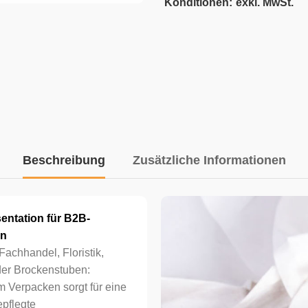
Konditionen:
exkl. MwSt.
Beschreibung
Zusätzliche Informationen
entation für B2B-
en
Fachhandel, Floristik,
er Brockenstuben:
 Verpacken sorgt für eine
epflegte