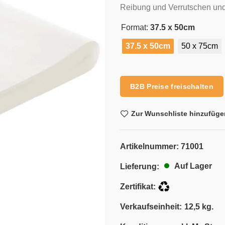
Reibung und Verrutschen und i
Format:
37.5 x 50cm
37.5 x 50cm
50 x 75cm
Alternative:
B2B Preise freischalten
Zur Wunschliste hinzufüge
Artikelnummer:
71001
Auf Lager
Lieferung:
Zertifikat:
Verkaufseinheit:
12,5 kg.