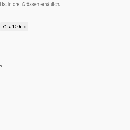
st in drei Grössen erhältlich.
75 x 100cm
n