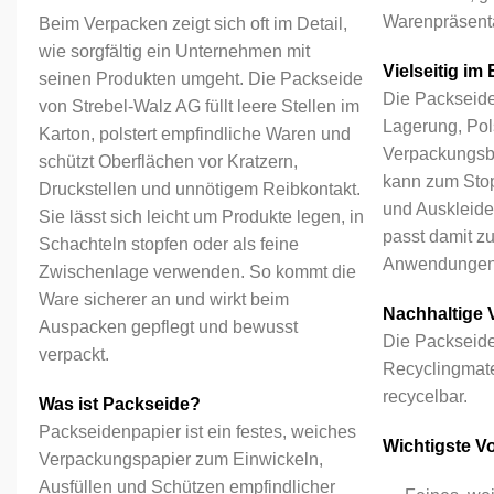
Warenpräsent
Beim Verpacken zeigt sich oft im Detail,
wie sorgfältig ein Unternehmen mit
Vielseitig im 
seinen Produkten umgeht. Die Packseide
Die Packseide 
von Strebel-Walz AG füllt leere Stellen im
Lagerung, Pol
Karton, polstert empfindliche Waren und
Verpackungsb
schützt Oberflächen vor Kratzern,
kann zum Stop
Druckstellen und unnötigem Reibkontakt.
und Auskleid
Sie lässt sich leicht um Produkte legen, in
passt damit z
Schachteln stopfen oder als feine
Anwendungen
Zwischenlage verwenden. So kommt die
Ware sicherer an und wirkt beim
Nachhaltige
Auspacken gepflegt und bewusst
Die Packseide
verpackt.
Recyclingmater
recycelbar.
Was ist Packseide?
Packseidenpapier ist ein festes, weiches
Wichtigste Vor
Verpackungspapier zum Einwickeln,
Ausfüllen und Schützen empfindlicher