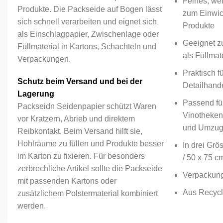
Feines, we
Produkte. Die Packseide auf Bogen lässt
zum Einwic
sich schnell verarbeiten und eignet sich
Produkte
als Einschlagpapier, Zwischenlage oder
Geeignet z
Füllmaterial in Kartons, Schachteln und
als Füllmat
Verpackungen.
Praktisch f
Schutz beim Versand und bei der
Detailhand
Lagerung
Passend fü
Packseidn Seidenpapier schützt Waren
Vinotheken,
vor Kratzern, Abrieb und direktem
und Umzug
Reibkontakt. Beim Versand hilft sie,
Hohlräume zu füllen und Produkte besser
In drei Grö
im Karton zu fixieren. Für besonders
/ 50 x 75 c
zerbrechliche Artikel sollte die Packseide
Verpackung
mit passenden Kartons oder
Aus Recycl
zusätzlichem Polstermaterial kombiniert
werden.