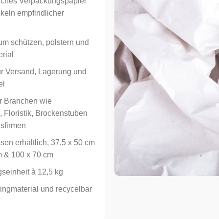
iches Verpackungspapier
keln empfindlicher
um schützen, polstern und
erial
ür Versand, Lagerung und
el
r Branchen wie
 Floristik, Brockenstuben
sfirmen
ssen erhältlich, 37,5 x 50 cm
m & 100 x 70 cm
seinheit à 12,5 kg
ingmaterial und recycelbar