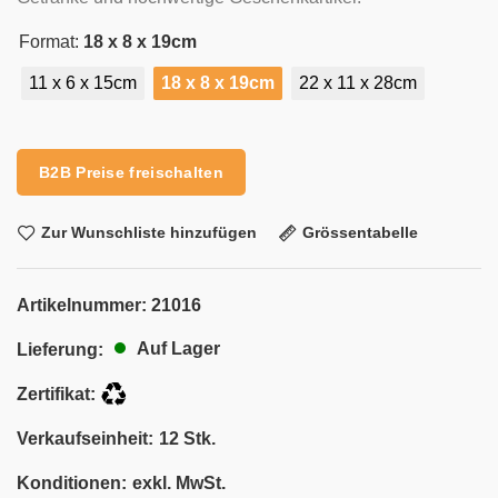
Format:
18 x 8 x 19cm
11 x 6 x 15cm
18 x 8 x 19cm
22 x 11 x 28cm
Alternative:
B2B Preise freischalten
Zur Wunschliste hinzufügen
Grössentabelle
Artikelnummer:
21016
Auf Lager
Lieferung:
Zertifikat:
Verkaufseinheit:
12 Stk.
Konditionen:
exkl. MwSt.