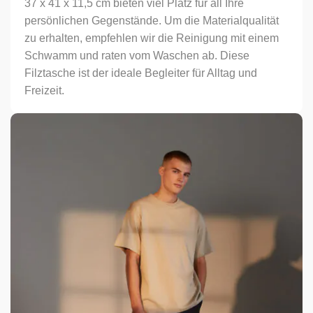
37 x 41 x 11,5 cm bieten viel Platz für all Ihre
persönlichen Gegenstände. Um die Materialqualität
zu erhalten, empfehlen wir die Reinigung mit einem
Schwamm und raten vom Waschen ab. Diese
Filztasche ist der ideale Begleiter für Alltag und
Freizeit.