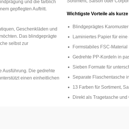
Sortiment, Saison oder Corpo
indprägung und die farblich
m gepflegten Auftritt.
Wichtigste Vorteile als kurze
Blindgeprägtes Karomuster 
outiquen, Geschenkläden und
möchten. Das blindgeprägte
Laminiertes Papier für eine
che selbst zur
Formstabiles FSC-Material 
Gedrehte PP-Kordeln in pa
Sieben Formate für untersc
le Ausführung. Die gedrehte
Separate Flaschentasche i
nterstützt einen einheitlichen
13 Farben für Sortiment, S
Direkt als Tragetasche un