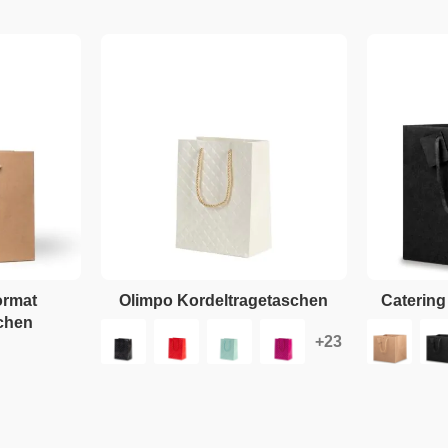
ormat
Olimpo Kordeltragetaschen
Catering
chen