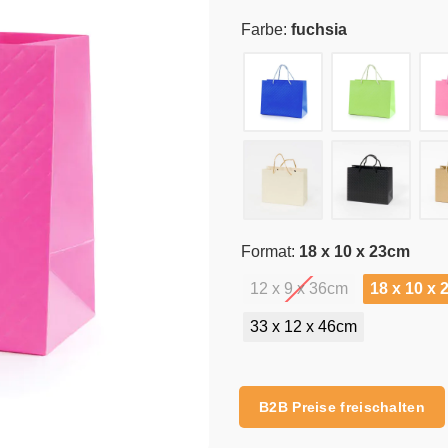
Farbe:
fuchsia
Format:
18 x 10 x 23cm
12 x 9 x 36cm
18 x 10 x
33 x 12 x 46cm
Alternative:
B2B Preise freischalten