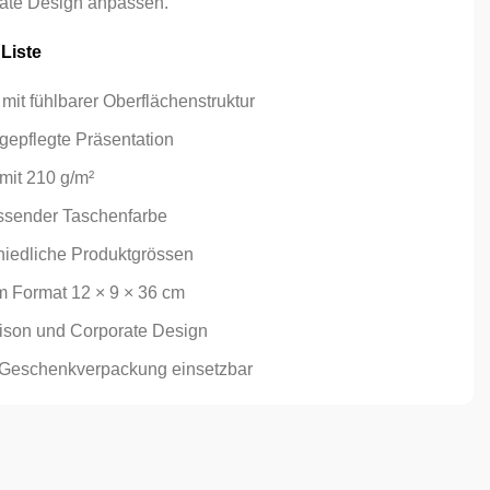
rate Design anpassen.
 Liste
mit fühlbarer Oberflächenstruktur
 gepflegte Präsentation
mit 210 g/m²
ssender Taschenfarbe
hiedliche Produktgrössen
m Format 12 × 9 × 36 cm
aison und Corporate Design
d Geschenkverpackung einsetzbar