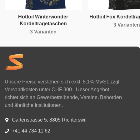
Hotfoil Winterwonder
Hotfoil Fox Kordeltr
Kordeltragetaschen
3 Varianten
3 Varianten
Unsere Preise verstehen sich exkl. 8.1% MwSt. zzgl.
Versandkosten unter CHF 300.- Unser Angebot
richtet sich an Gewerbetreibende, Vereine, Behörden
und ähnliche Institutionen.
Gartenstrasse 5, 8805 Richterswil
+41 44 784 11 62