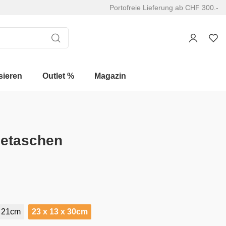
Portofreie Lieferung ab CHF 300.-
sieren
Outlet %
Magazin
getaschen
x 21cm
23 x 13 x 30cm