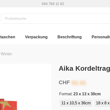
044 784 11 62
etaschen
Verpackung
Beschriftung
Personali
 Winter
Aika Kordeltra
CHF
Format:
23 x 13 x 30cm
11 x 10,5 x 36cm
18 x 8 