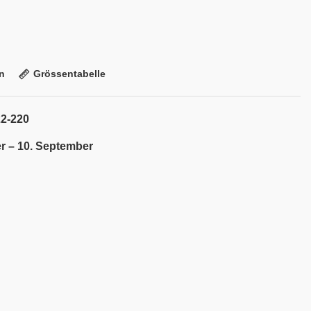
n
Grössentabelle
22-220
r – 10. September