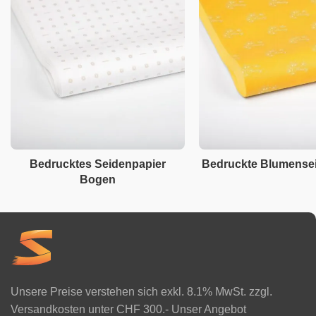
Bedrucktes Seidenpapier
Bedruckte Blumense
Bogen
Unsere Preise verstehen sich exkl. 8.1% MwSt. zzgl.
Versandkosten unter CHF 300.- Unser Angebot