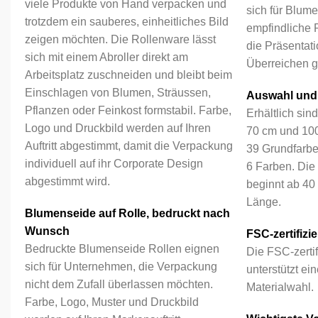
viele Produkte von Hand verpacken und
sich für Blum
trotzdem ein sauberes, einheitliches Bild
empfindliche P
zeigen möchten. Die Rollenware lässt
die Präsentati
sich mit einem Abroller direkt am
Überreichen g
Arbeitsplatz zuschneiden und bleibt beim
Einschlagen von Blumen, Sträussen,
Auswahl und
Pflanzen oder Feinkost formstabil. Farbe,
Erhältlich sin
Logo und Druckbild werden auf Ihren
70 cm und 100
Auftritt abgestimmt, damit die Verpackung
39 Grundfarbe
individuell auf ihr Corporate Design
6 Farben. Die 
abgestimmt wird.
beginnt ab 40 
Länge.
Blumenseide auf Rolle, bedruckt nach
Wunsch
FSC-zertifizie
Bedruckte Blumenseide Rollen eignen
Die FSC-zerti
sich für Unternehmen, die Verpackung
unterstützt ei
nicht dem Zufall überlassen möchten.
Materialwahl.
Farbe, Logo, Muster und Druckbild