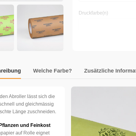
Druckfarbe(n)
Farben
reibung
Welche Farbe?
Zusätzliche Informa
Seiten
n Abroller lässt sich die
Menge
chnell und gleichmässig
schte Länge zuschneiden.
Pflanzen und Feinkost
Bemerkungen
apier auf Rolle eignet