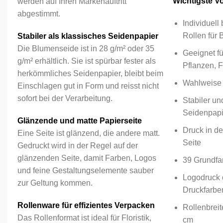
Wichtigste Vor
werden auf Ihren Markenauftritt
abgestimmt.
Individuel
Rollen für
Stabiler als klassisches Seidenpapier
Die Blumenseide ist in 28 g/m² oder 35
Geeignet fü
g/m² erhältlich. Sie ist spürbar fester als
Pflanzen, 
herkömmliches Seidenpapier, bleibt beim
Wahlweise 
Einschlagen gut in Form und reisst nicht
sofort bei der Verarbeitung.
Stabiler un
Seidenpapi
Glänzende und matte Papierseite
Druck in de
Eine Seite ist glänzend, die andere matt.
Seite
Gedruckt wird in der Regel auf der
glänzenden Seite, damit Farben, Logos
39 Grundfa
und feine Gestaltungselemente sauber
Logodruck o
zur Geltung kommen.
Druckfarbe
Rollenware für effizientes Verpacken
Rollenbrei
Das Rollenformat ist ideal für Floristik,
cm