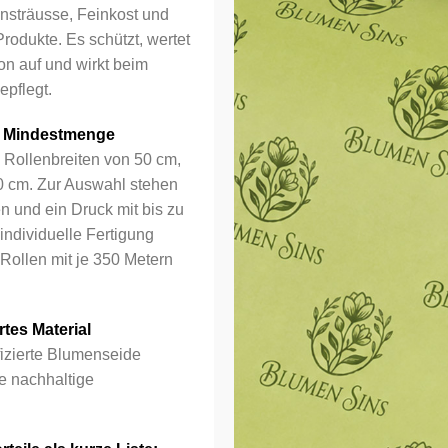
ensträusse, Feinkost und
rodukte. Es schützt, wertet
on auf und wirkt beim
epflegt.
 Mindestmenge
d Rollenbreiten von 50 cm,
 cm. Zur Auswahl stehen
n und ein Druck mit bis zu
Ihr Logo
individuelle Fertigung
Rollen mit je 350 Metern
rtes Material
fizierte Blumenseide
Bestehender Kund
ne nachhaltige
E-Mail-Adresse
*