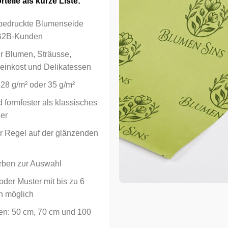
teile als kurze Liste:
l bedruckte Blumenseide
Passwort
*
 B2B-Kunden
r Blumen, Sträusse,
Feinkost und Delikatessen
Angemeldet bleiben
Alternative:
28 g/m² oder 35 g/m²
d formfester als klassisches
er
r Regel auf der glänzenden
rben zur Auswahl
der Muster mit bis zu 6
n möglich
ten: 50 cm, 70 cm und 100