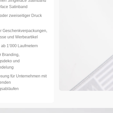
hen Singleface Satinband
face Satinband
Passwort
*
 oder zweiseitiger Druck
ür Geschenkverpackungen,
Angemeldet bleiben
Alternative:
sse und Werbeartikel
ab 1’000 Laufmetern
r Branding,
gsdeko und
edelung
sung für Unternehmen mit
renden
gsabläufen