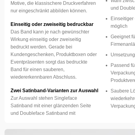
Wahl zwisc
Motive, die klassischere Druckverfahren
und Double
nur eingeschränkt abbilden können.
Einseitiger
Einseitig oder zweiseitig bedruckbar
möglich
Das Band kann je nach gewünschter
Geeignet f
Wirkung einseitig oder zweiseitig
Firmenanlä
bedruckt werden. Gerade bei
Kundengeschenken, Produktboxen oder
Umsetzung 
Eventpräsenten sorgt das bedruckte
Passend fü
Band für einen sauberen,
Verpackun
wiedererkennbaren Abschluss.
Produktver
Zwei Satinband-Varianten zur Auswahl
Saubere Lö
Zur Auswahl stehen Singleface
wiederkeh
Satinband mit einer glänzenden Seite
Verpackun
und Doubleface Satinband mit