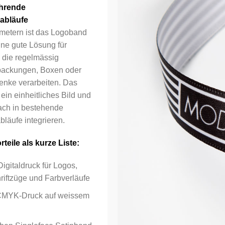
hrende
abläufe
metern ist das Logoband
ine gute Lösung für
die regelmässig
ackungen, Boxen oder
nke verarbeiten. Das
 ein einheitliches Bild und
Ihr Logo
fach in bestehende
läufe integrieren.
teile als kurze Liste:
gitaldruck für Logos,
Bestehender Kund
riftzüge und Farbverläufe
 CMYK-Druck auf weissem
E-Mail-Adresse
*