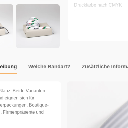
Druckfarbe nach CMYK
Seiten
Menge
eibung
Welche Bandart?
Zusätzliche Inform
Musterkarten per Post anf
Glanz. Beide Varianten
Ja
d eignen sich für
Nein
erpackungen, Boutique-
, Firmenpräsente und
Bemerkungen