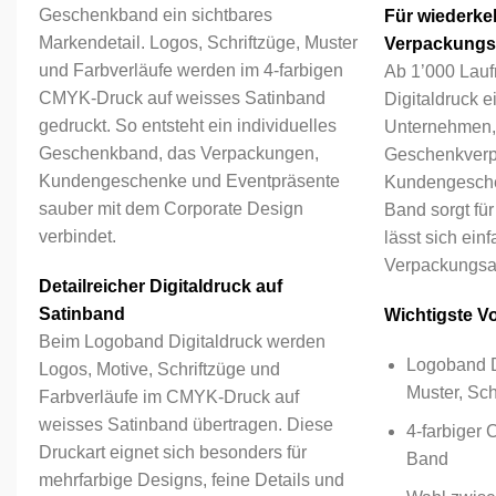
Geschenkband ein sichtbares
Für wiederke
Markendetail. Logos, Schriftzüge, Muster
Verpackungs
und Farbverläufe werden im 4-farbigen
Ab 1’000 Lauf
CMYK-Druck auf weisses Satinband
Digitaldruck e
gedruckt. So entsteht ein individuelles
Unternehmen, 
Geschenkband, das Verpackungen,
Geschenkverp
Kundengeschenke und Eventpräsente
Kundengesche
sauber mit dem Corporate Design
Band sorgt für
verbindet.
lässt sich ein
Verpackungsab
Detailreicher Digitaldruck auf
Satinband
Wichtigste Vor
Beim Logoband Digitaldruck werden
Logoband Di
Logos, Motive, Schriftzüge und
Muster, Sch
Farbverläufe im CMYK-Druck auf
weisses Satinband übertragen. Diese
4-farbiger
Druckart eignet sich besonders für
Band
mehrfarbige Designs, feine Details und