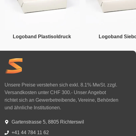
Logoband Plastisoldruck
Logoband Sieb
Unsere Preise verstehen sich exkl. 8.1% MwSt. zzgl.
Versandkosten unter CHF 300.- Unser Angebot
richtet sich an Gewerbetreibende, Vereine, Behörden
und ähnliche Institutionen.
Gartenstrasse 5, 8805 Richterswil
+41 44 784 11 62