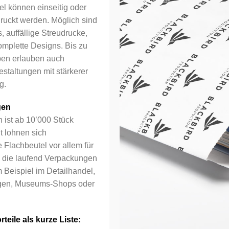
el können einseitig oder
druckt werden. Möglich sind
 auffällige Streudrucke,
Bemerkungen
omplette Designs. Bis zu
ben erlauben auch
estaltungen mit stärkerer
g.
gen
 ist ab 10’000 Stück
t lohnen sich
e Flachbeutel vor allem für
 die laufend Verpackungen
Ihr Logo
 Beispiel im Detailhandel,
en, Museums-Shops oder
teile als kurze Liste: