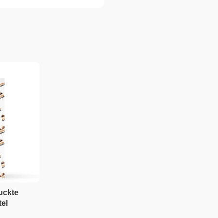
uckte
tel