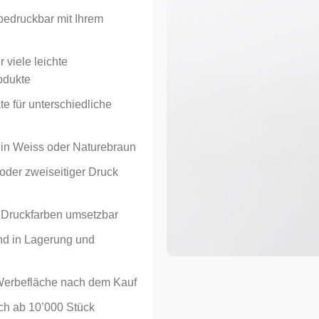
Bestehender Kund
 bedruckbar mit Ihrem
E-Mail-Adresse
*
 viele leichte
odukte
e für unterschiedliche
Passwort
*
in Weiss oder Naturebraun
 oder zweiseitiger Druck
Angemeldet bleiben
Alternative:
t Druckfarben umsetzbar
nd in Lagerung und
Werbefläche nach dem Kauf
ich ab 10’000 Stück