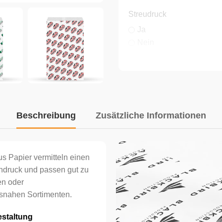
Streudruck
Ja
Nein
Druckfarbe(n) nach Panto
Beschreibung
Zusätzliche Informationen
Farben
s Papier vermitteln einen
Seiten
indruck und passen gut zu
en oder
tsnahen Sortimenten.
Stückzahl
staltung