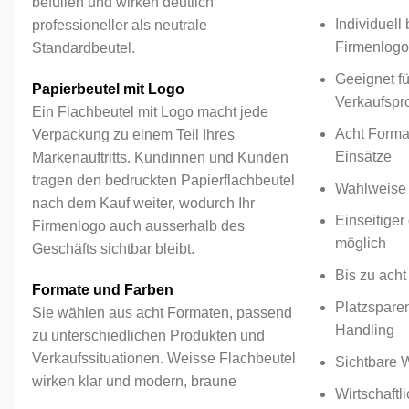
befüllen und wirken deutlich
Individuell
professioneller als neutrale
Firmenlogo
Standardbeutel.
Geeignet für
Papierbeutel mit Logo
Verkaufspr
Ein Flachbeutel mit Logo macht jede
Acht Format
Verpackung zu einem Teil Ihres
Einsätze
Markenauftritts. Kundinnen und Kunden
tragen den bedruckten Papierflachbeutel
Wahlweise 
nach dem Kauf weiter, wodurch Ihr
Einseitiger
Firmenlogo auch ausserhalb des
möglich
Geschäfts sichtbar bleibt.
Bis zu ach
Formate und Farben
Platzspare
Sie wählen aus acht Formaten, passend
Handling
zu unterschiedlichen Produkten und
Verkaufssituationen. Weisse Flachbeutel
Sichtbare 
wirken klar und modern, braune
Wirtschaftl