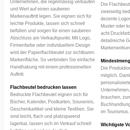
Unternehmen, die regelmässig verkaufen
Die Flachbeut
und Wert auf einen sauberen
zweiseitig be
Markenauftritt legen. Sie eignen sich für
dezente Logos,
leichte Produkte, lassen sich schnell
Muster oder k
befüllen und sorgen für einen sauberen
acht Druckfar
Abschluss am Verkaufspunkt. Mit Logo,
detailreiche G
Firmenfarbe oder individuellem Design
Markenwirkun
wird der Papierflachbeutel zur sichtbaren
Markenfläche. So verbinden Sie einfache
Mindestmen
Handhabung mit einem professionellen
Die Produktion
Auftritt.
möglich. Dami
personalisiert
Flachbeutel bedrucken lassen
Unternehmen,
Bedruckte Flachbeutel eignen sich für
brauchen, zum
Bücher, Kalender, Postkarten, Souvenirs,
Buchhandlung
Geschenkartikel und kleine Textilien. Sie
im Tourismus.
sind leicht, flach und platzsparend
lagerbar, lassen sich im Verkauf schnell
Wichtigste Vor