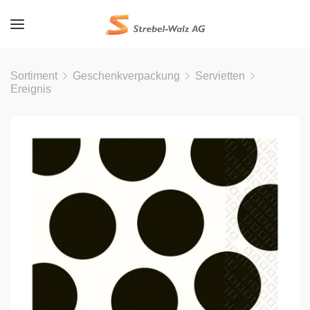
Sortiment
Geschenkverpackung
Servietten
Ereignis