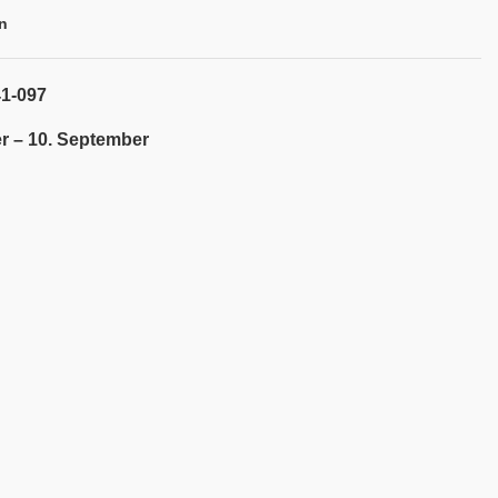
n
41-097
r – 10. September