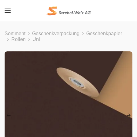
Sortiment
Geschenkverpackung
Geschenkpapier
Rollen
Uni