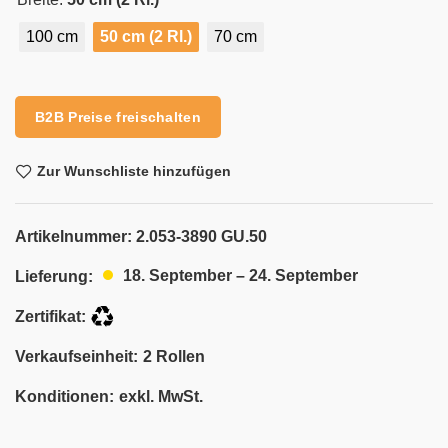
100 cm
50 cm (2 Rl.)
70 cm
Alternative:
B2B Preise freischalten
Zur Wunschliste hinzufügen
Artikelnummer:
2.053-3890 GU.50
18. September – 24. September
Lieferung:
Zertifikat:
Verkaufseinheit:
2 Rollen
Konditionen:
exkl. MwSt.