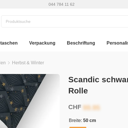
044 784 11 62
etaschen
Verpackung
Beschriftung
Personali
len
Herbst & Winter
Scandic schwa
Rolle
CHF
Breite:
50 cm