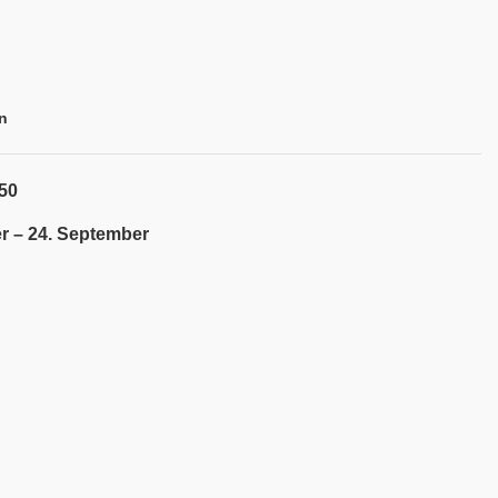
n
50
r – 24. September