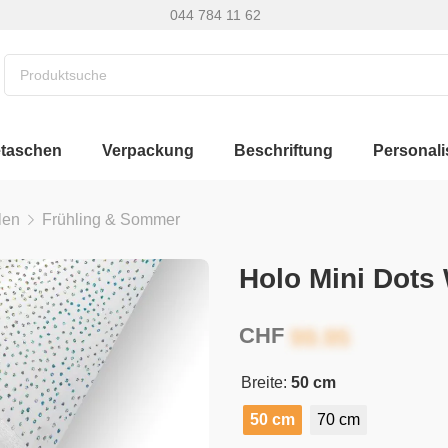
044 784 11 62
etaschen
Verpackung
Beschriftung
Personali
len
Frühling & Sommer
Holo Mini Dots
CHF
Breite:
50 cm
50 cm
70 cm