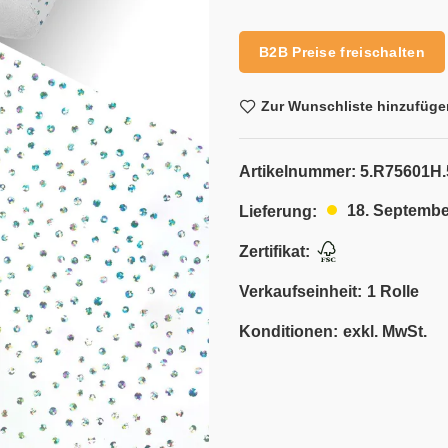
Alternative:
B2B Preise freischalten
Zur Wunschliste hinzufüge
Artikelnummer:
5.R75601H.
18. Septembe
Lieferung:
Zertifikat:
Verkaufseinheit:
1 Rolle
Konditionen:
exkl. MwSt.