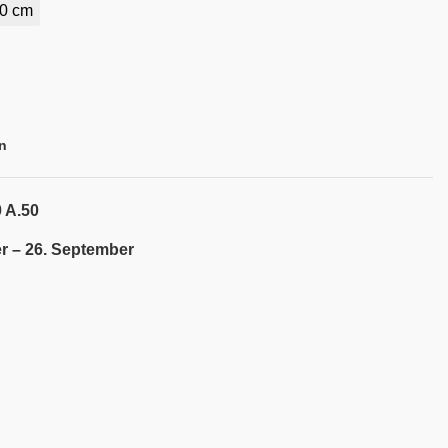
0 cm
n
 A.50
r – 26. September