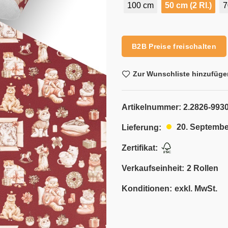
100 cm
50 cm (2 Rl.)
7
Alternative:
B2B Preise freischalten
Zur Wunschliste hinzufüge
Artikelnummer:
2.2826-9930
20. Septembe
Lieferung:
Zertifikat:
Verkaufseinheit:
2 Rollen
Konditionen:
exkl. MwSt.